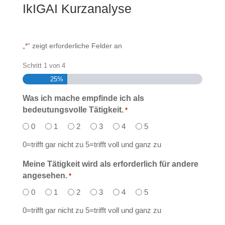
IkIGAI Kurzanalyse
„
“ zeigt erforderliche Felder an
*
Schritt
1
von
4
25%
Was ich mache empfinde ich als
bedeutungsvolle Tätigkeit.
*
0
1
2
3
4
5
0=trifft gar nicht zu 5=trifft voll und ganz zu
Meine Tätigkeit wird als erforderlich für andere
angesehen.
*
0
1
2
3
4
5
0=trifft gar nicht zu 5=trifft voll und ganz zu