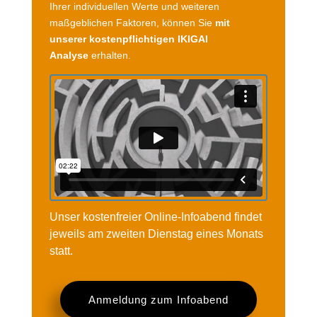
Ihrer individuellen Werte und weiteren
maßgeblichen Faktoren, können Sie
mit
unserer kostenpflichtigen IKIGAI
Analyse
erhalten.
Unser kostenfreier Online-Infoabend findet
jeweils am zweiten Dienstag eines Monats
statt.
Anmeldung zum Infoabend